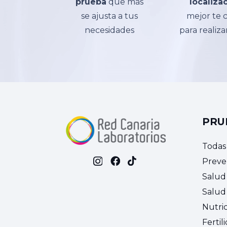
prueba
que más
localiza
se ajusta a tus
mejor te
necesidades
para realiza
PRU
Todas
Preve
Salud
Salud 
Nutri
Fertil