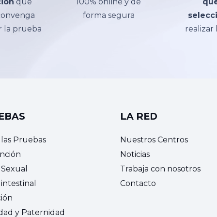
ción
que
100% online y de
que
 convenga
forma segura
selecc
r la prueba
realizar
EBAS
LA RED
 las Pruebas
Nuestros Centros
nción
Noticias
 Sexual
Trabaja con nosotros
intestinal
Contacto
ción
idad y Paternidad