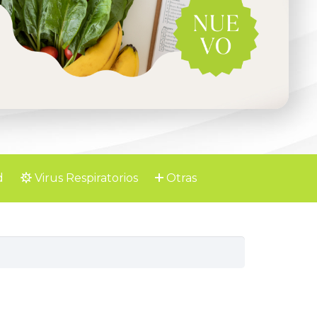
d
Virus Respiratorios
Otras