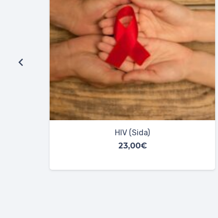
ETS PCR Herpes
75,00
€