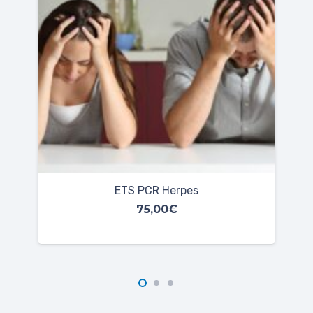
ETS Virus del Papiloma Humano (PCR
HPV)
65,00
€