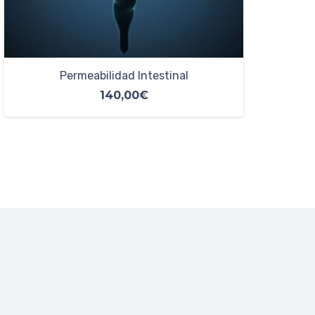
PCR Helicobacter Pylori
60,00
€