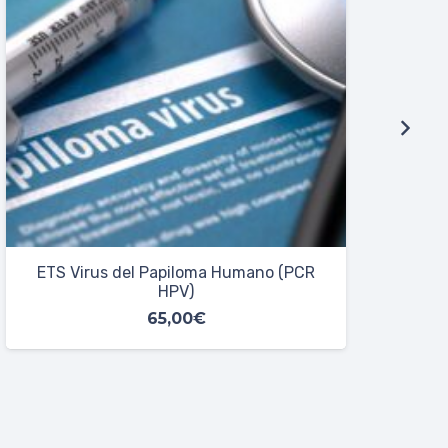
ETS PCR Chlamydia trachomatis
45,00
€