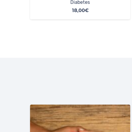
Cardiovascular
65,00
€