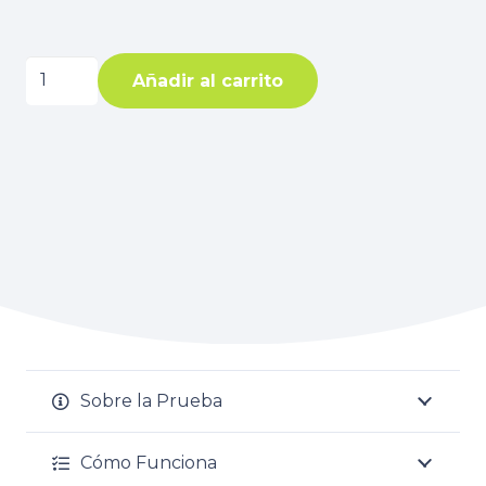
Estudio
Añadir al carrito
de
salud
femenino
cantidad
Sobre la Prueba
Cómo Funciona