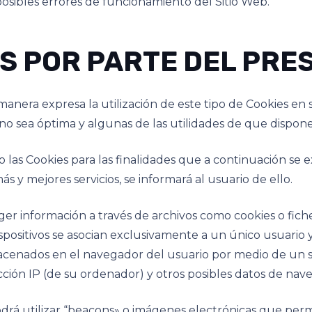
posibles errores de funcionamiento del Sitio Web.
ES POR PARTE DEL PR
nera expresa la utilización de este tipo de Cookies en sus
o sea óptima y algunas de las utilidades de que dispon
 las Cookies para las finalidades que a continuación se 
ás y mejores servicios, se informará al usuario de ello.
formación a través de archivos como cookies o fichero
dispositivos se asocian exclusivamente a un único usuario y
lmacenados en el navegador del usuario por medio de un 
ión IP (de su ordenador) y otros posibles datos de nave
tilizar “beacons» o imágenes electrónicas que permit