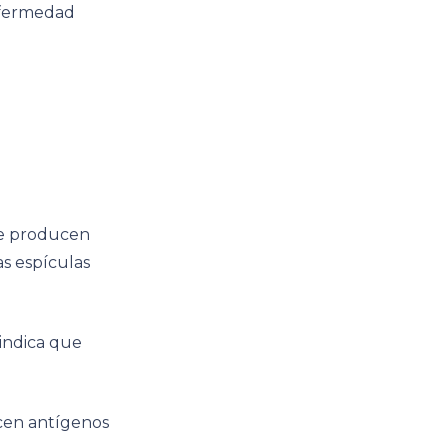
enfermedad
 se producen
as espículas
 indica que
ucen antígenos