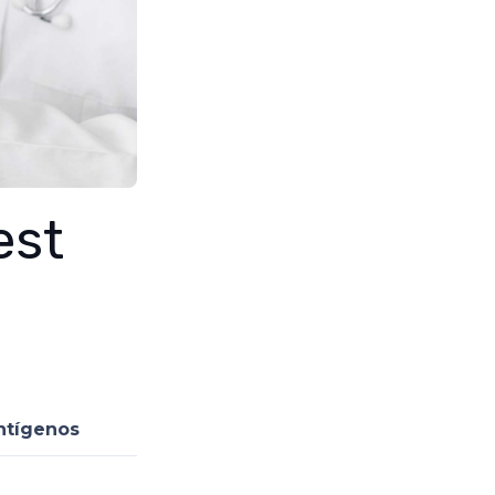
est
ntígenos