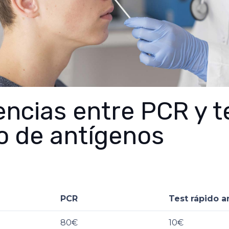
encias entre PCR y t
o de antígenos
PCR
Test rápido a
80€
10€