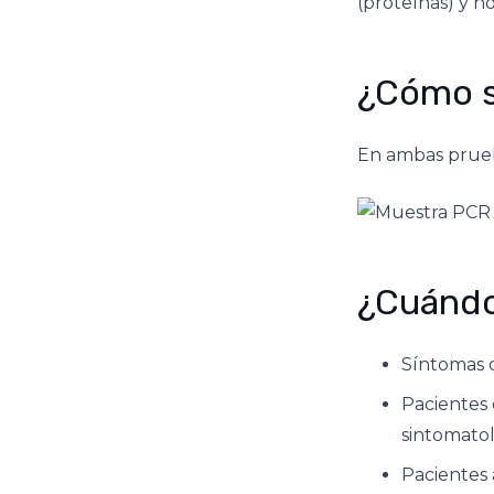
(proteínas) y n
¿Cómo s
En ambas prueb
¿Cuándo
Síntomas 
Pacientes 
sintomato
Pacientes 