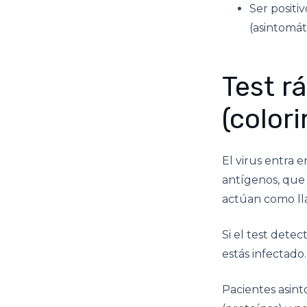
Ser positi
(asintomáti
Test r
(colori
El virus entra 
antígenos, que 
actúan como lla
Si el test dete
estás infectado.
Pacientes asint